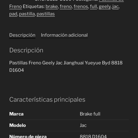
Geely
Freno
Etiquetas:
brake
,
freno
,
frenos
,
full
,
geely
,
jac
,
Jac
pad
,
pastilla
,
pastillas
Jianghuai
Yueyue
Byd
Descripción
Información adicional
D1604-
8818
Descripción
Cerámica
cantidad
Pastillas Freno Geely Jac Jianghuai Yueyue Byd 8818
D1604
Características principales
Marca
Brake full
Modelo
Jac
Número de pieza
8818 D1604