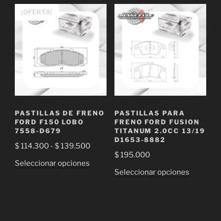
$ 65.000
múltiple
¡OFERTA!
hasta
variantes
$ 94.000
Las
opciones
se
pueden
elegir
en
la
PASTILLAS DE FRENO
PASTILLAS PARA
página
FORD F150 LOBO
FRENO FORD FUSION
de
7558-D679
TITANUM 2.0CC 13/19
D1653-8882
producto
Rango
$
114.300
-
$
139.500
$
195.000
de
Este
Seleccionar opciones
precios:
Este
Seleccionar opciones
producto
desde
producto
tiene
$ 114.300
tiene
múltiples
hasta
múltiple
variantes.
$ 139.500
variantes