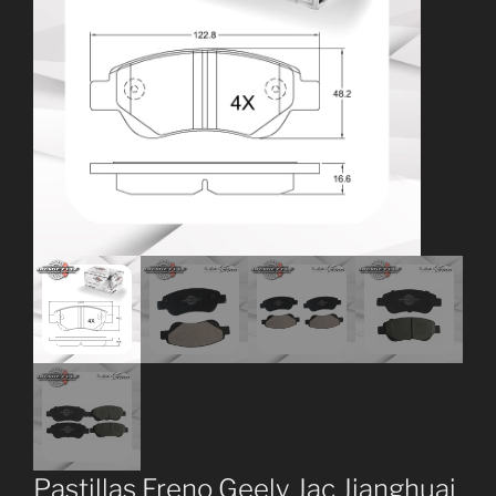
Pastillas Freno Geely Jac Jianghuai