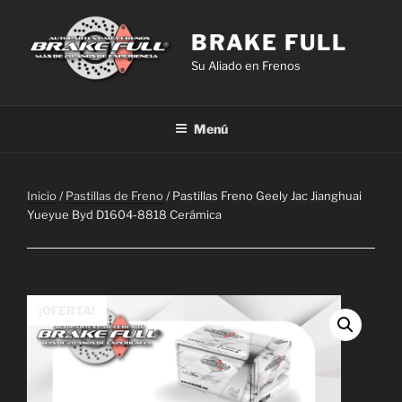
Saltar
al
BRAKE FULL
contenido
Su Aliado en Frenos
Menú
Inicio
/
Pastillas de Freno
/ Pastillas Freno Geely Jac Jianghuai
Yueyue Byd D1604-8818 Cerámica
¡OFERTA!