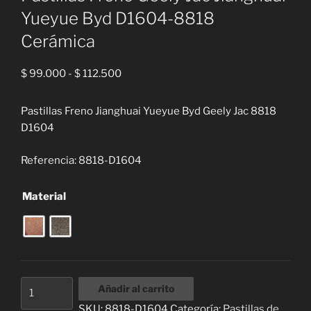
Yueyue Byd D1604-8818
Cerámica
Rango
$
99.000
-
$
112.500
de
precios:
Pastillas Freno Jianghuai Yueyue Byd Geely Jac 8818
desde
D1604
$ 99.000
hasta
Referencia: 8818-D1604
$ 112.500
Material
Pastillas
Añadir al carrito
Freno
SKU:
8818-D1604
Categoría:
Pastillas de