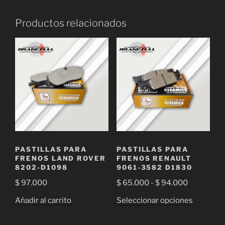
Productos relacionados
PASTILLAS PARA
PASTILLAS PARA
FRENOS LAND ROVER
FRENOS RENAULT
8202-D1098
9061-3582 D1830
Rango
$
97.000
$
65.000
-
$
94.000
de
Este
Añadir al carrito
Seleccionar opciones
precios:
producto
desde
tiene