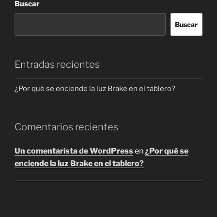
Las
Buscar
Las
opciones
opciones
se
Buscar
se
pueden
pueden
elegir
elegir
en
Entradas recientes
en
la
la
página
¿Por qué se enciende la luz Brake en el tablero?
página
de
de
producto
producto
Comentarios recientes
Un comentarista de WordPress
en
¿Por qué se
enciende la luz Brake en el tablero?