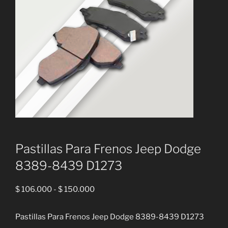
Pastillas Para Frenos Jeep Dodge
8389-8439 D1273
Rango
$
106.000
-
$
150.000
de
precios:
Pastillas Para Frenos Jeep Dodge 8389-8439 D1273
desde