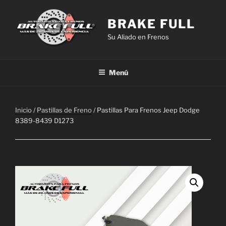
Saltar
al
BRAKE FULL
contenido
Su Aliado en Frenos
Menú
Inicio
/
Pastillas de Freno
/ Pastillas Para Frenos Jeep Dodge
8389-8439 D1273