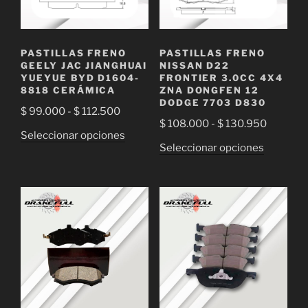
PASTILLAS FRENO
PASTILLAS FRENO
GEELY JAC JIANGHUAI
NISSAN D22
YUEYUE BYD D1604-
FRONTIER 3.0CC 4X4
8818 CERÁMICA
ZNA DONGFEN 12
DODGE 7703 D830
Rango
$
99.000
-
$
112.500
Rango
$
108.000
-
$
130.950
de
Este
Seleccionar opciones
de
precios:
Este
Seleccionar opciones
producto
precios:
desde
producto
tiene
desde
$ 99.000
tiene
múltiples
$ 108.0
hasta
múltiple
variantes.
hasta
$ 112.500
variantes
Las
$ 130.9
Las
opciones
opciones
se
se
pueden
pueden
elegir
elegir
en