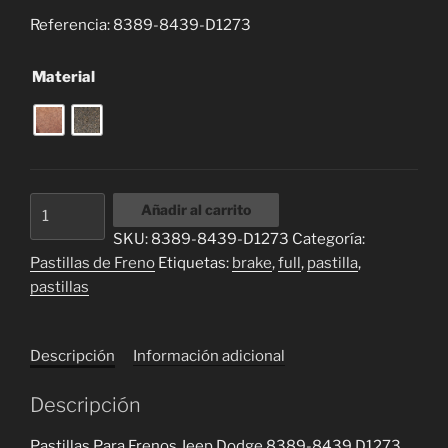
$ 106.000
Referencia: 8389-8439-D1273
hasta
$ 150.000
Material
Pastillas
Añadir al carrito
Para
SKU:
8389-8439-D1273
Categoría:
Frenos
Pastillas de Freno
Etiquetas:
brake
,
full
,
pastilla
,
Jeep
pastillas
Dodge
8389-
8439
Descripción
Información adicional
D1273
cantidad
Descripción
Pastillas Para Frenos Jeep Dodge 8389-8439 D1273