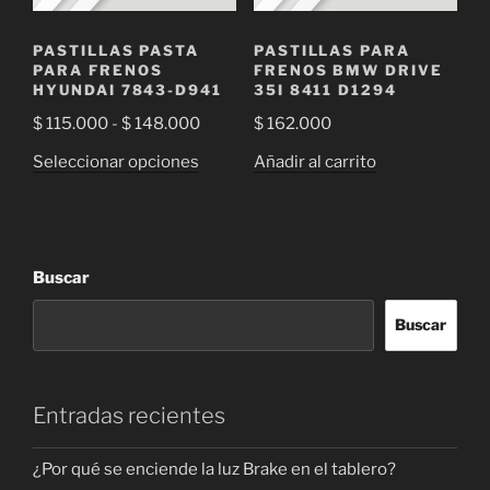
en
la
la
página
PASTILLAS PASTA
PASTILLAS PARA
página
de
PARA FRENOS
FRENOS BMW DRIVE
de
HYUNDAI 7843-D941
35I 8411 D1294
producto
producto
Rango
$
115.000
-
$
148.000
$
162.000
de
Este
Seleccionar opciones
Añadir al carrito
precios:
producto
desde
tiene
$ 115.000
múltiples
hasta
variantes.
Buscar
$ 148.000
Las
opciones
Buscar
se
pueden
elegir
Entradas recientes
en
la
¿Por qué se enciende la luz Brake en el tablero?
página