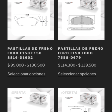
variantes.
opciones
$ 94.500
Las
se
opciones
pueden
se
elegir
pueden
en
elegir
la
en
página
la
de
PASTILLAS DE FRENO
PASTILLAS DE FRENO
página
FORD F150 E150
FORD F150 LOBO
producto
de
8816-D1602
7558-D679
producto
Rango
Rango
$
99.000
-
$
130.500
$
114.300
-
$
139.500
de
de
Este
Este
Seleccionar opciones
Seleccionar opciones
precios:
precios:
producto
producto
desde
desde
tiene
tiene
$ 99.000
$ 114.30
múltiples
múltiple
¡OFERTA!
¡OFERTA!
hasta
hasta
variantes.
variantes
$ 130.500
$ 139.50
Las
Las
opciones
opciones