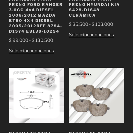
página
de
FRENO FORD RANGER
FRENO HYUNDAI KIA
de
3.0CC 4×4 DIESEL
8428-D1848
producto
2006/2012 MAZDA
CERÁMICA
producto
BT50 4X4 DIESEL
Rango
$
85.500
-
$
108.000
2005/2012REF 8784-
de
D1574 E8139-10254
Este
Seleccionar opciones
precios:
Rango
$
99.000
-
$
130.500
producto
desde
de
tiene
Este
Seleccionar opciones
$ 85.500
precios:
múltiple
producto
hasta
desde
variantes
tiene
$ 108.00
$ 99.000
Las
múltiples
¡OFERTA!
hasta
opciones
variantes.
$ 130.500
se
Las
pueden
opciones
elegir
se
en
pueden
la
elegir
página
en
de
la