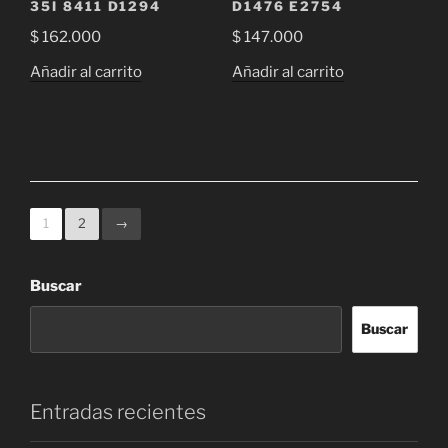
de
35I 8411 D1294
D1476 E2754
producto
$
162.000
$
147.000
Añadir al carrito
Añadir al carrito
1
2
→
Buscar
Buscar
Entradas recientes