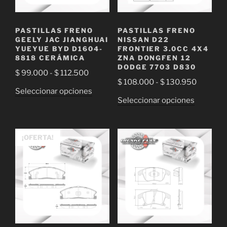
en
en
la
la
PASTILLAS FRENO
PASTILLAS FRENO
página
página
GEELY JAC JIANGHUAI
NISSAN D22
de
de
YUEYUE BYD D1604-
FRONTIER 3.0CC 4X4
8818 CERÁMICA
ZNA DONGFEN 12
producto
producto
DODGE 7703 D830
Rango
$
99.000
-
$
112.500
Rango
$
108.000
-
$
130.950
de
Este
Seleccionar opciones
de
precios:
Este
Seleccionar opciones
producto
precios:
desde
producto
tiene
desde
$ 99.000
tiene
múltiples
$ 108.0
hasta
múltiple
¡OFERTA!
variantes.
hasta
$ 112.500
variantes
Las
$ 130.9
Las
opciones
opciones
se
se
pueden
pueden
elegir
elegir
en
en
la