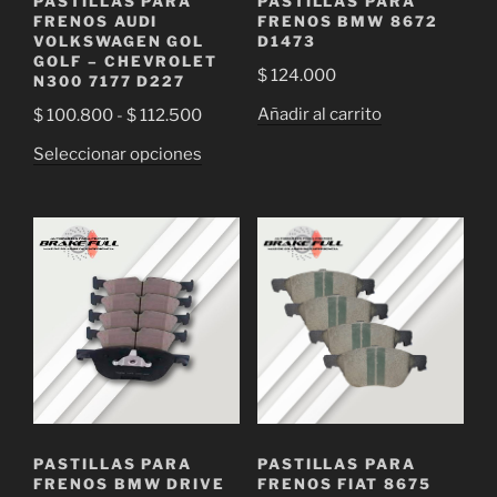
PASTILLAS PARA
PASTILLAS PARA
producto
página
FRENOS AUDI
FRENOS BMW 8672
de
VOLKSWAGEN GOL
D1473
GOLF – CHEVROLET
producto
$
124.000
N300 7177 D227
Rango
Añadir al carrito
$
100.800
-
$
112.500
de
Este
Seleccionar opciones
precios:
producto
desde
tiene
$ 100.800
múltiples
hasta
variantes.
$ 112.500
Las
opciones
se
pueden
elegir
en
la
PASTILLAS PARA
PASTILLAS PARA
página
FRENOS BMW DRIVE
FRENOS FIAT 8675