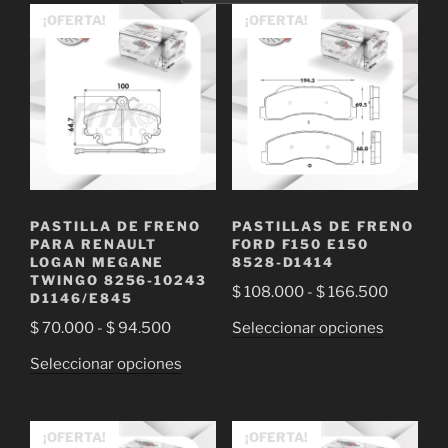
¡OFERTA!
¡OFERTA!
PASTILLA DE FRENO
PASTILLAS DE FRENO
PARA RENAULT
FORD F150 E150
LOGAN MEGANE
8528-D1414
TWINGO 8256-10243
Rango
$
108.000
-
$
166.500
D1146/E845
de
Este
Rango
Seleccionar opciones
$
70.000
-
$
94.500
precios:
producto
de
Este
desde
Seleccionar opciones
tiene
precios:
producto
$ 108.0
múltiple
desde
tiene
hasta
variantes
$ 70.000
múltiples
$ 166.5
¡OFERTA!
¡OFERTA!
Las
hasta