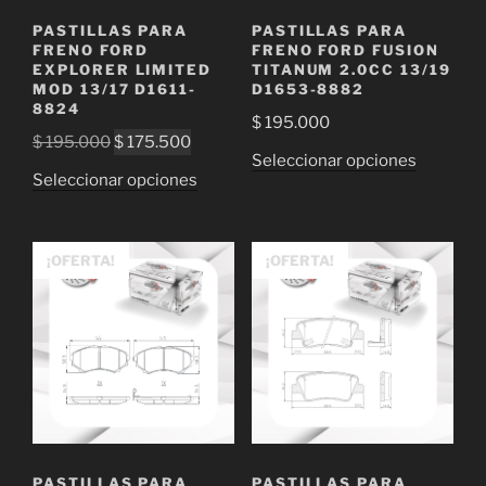
la
página
PASTILLAS PARA
PASTILLAS PARA
página
de
FRENO FORD
FRENO FORD FUSION
de
EXPLORER LIMITED
TITANUM 2.0CC 13/19
producto
MOD 13/17 D1611-
D1653-8882
producto
8824
$
195.000
El
El
$
195.000
$
175.500
Este
Seleccionar opciones
precio
precio
Este
Seleccionar opciones
producto
original
actual
producto
tiene
era:
es:
tiene
múltiple
$ 195.000.
$ 175.500.
múltiples
¡OFERTA!
¡OFERTA!
variantes
variantes.
Las
Las
opciones
opciones
se
se
pueden
pueden
elegir
elegir
en
en
la
la
página
PASTILLAS PARA
PASTILLAS PARA