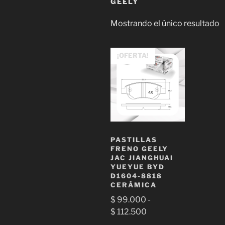
GEELY
Mostrando el único resultado
¡OFERTA!
PASTILLAS
FRENO GEELY
JAC JIANGHUAI
YUEYUE BYD
D1604-8818
CERÁMICA
$
99.000
-
Rango
$
112.500
de