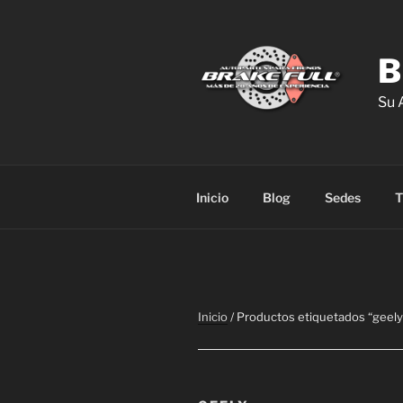
Saltar
al
contenido
B
Su 
Inicio
Blog
Sedes
T
Inicio
/ Productos etiquetados “geely