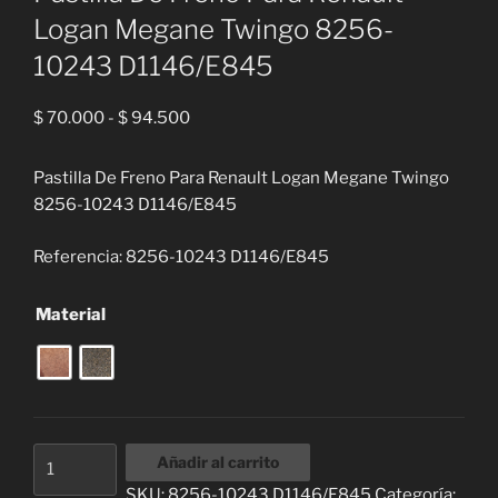
Logan Megane Twingo 8256-
10243 D1146/E845
Rango
$
70.000
-
$
94.500
de
precios:
Pastilla De Freno Para Renault Logan Megane Twingo
desde
8256-10243 D1146/E845
$ 70.000
hasta
Referencia: 8256-10243 D1146/E845
$ 94.500
Material
Pastilla
Añadir al carrito
De
SKU:
8256-10243 D1146/E845
Categoría: