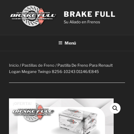
Saltar
al
BRAKE FULL
contenido
Su Aliado en Frenos
Menú
Inicio
/
Pastillas de Freno
/ Pastilla De Freno Para Renault
Logan Megane Twingo 8256-10243 D1146/E845
¡OFERTA!