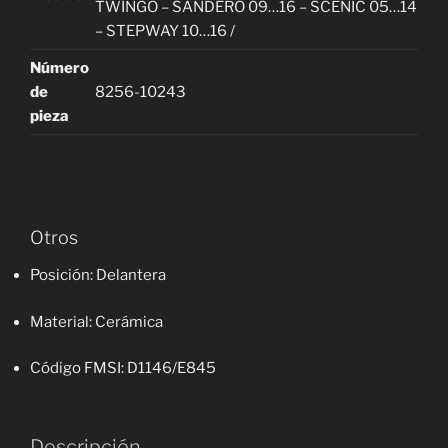
TWINGO – SANDERO 09…16 – SCENIC 05…14
– STEPWAY 10…16 /
Número
de
8256-10243
pieza
Otros
Posición
: Delantera
Material
: Cerámica
Código FMSI
: D1146/E845
Descripción