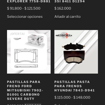
EXPLORER 7758-D881
35I 8411 D1294
Rango
$
91.800
-
$
121.500
$
162.000
de
Este
Seleccionar opciones
Añadir al carrito
precios:
producto
desde
tiene
$ 91.800
múltiples
¡OFERTA!
hasta
variantes.
$ 121.500
Las
opciones
se
pueden
elegir
en
la
PASTILLAS PARA
PASTILLAS PASTA
página
FRENO FORD
PARA FRENOS
de
MITSUBISHI 7902-
HYUNDAI 7843-D941
D1001 CARBONO
producto
Rango
$
115.000
-
$
148.000
SEVERE DUTY
de