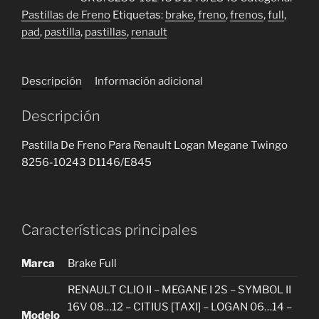
Freno
Pastillas de Freno
Etiquetas:
brake
,
freno
,
frenos
,
full
,
Para
pad
,
pastilla
,
pastillas
,
renault
Renault
Logan
Megane
Descripción
Información adicional
Twingo
8256-
Descripción
10243
D1146/E845
Pastilla De Freno Para Renault Logan Megane Twingo
cantidad
8256-10243 D1146/E845
Características principales
Marca
Brake Full
RENAULT CLIO II – MEGANE I 2S – SYMBOL II
16V 08…12 – CITIUS [TAXI] – LOGAN 06…14 –
Modelo