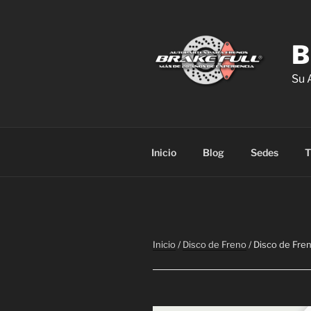
Saltar
al
contenido
B
Su 
Inicio
Blog
Sedes
T
Inicio
/
Disco de Freno
/ Disco de Fr