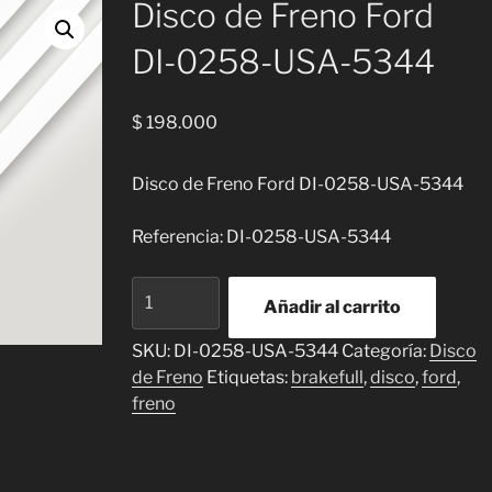
Disco de Freno Ford
DI-0258-USA-5344
$
198.000
Disco de Freno Ford DI-0258-USA-5344
Referencia: DI-0258-USA-5344
Disco
Añadir al carrito
de
Freno
SKU:
DI-0258-USA-5344
Categoría:
Disco
Ford
de Freno
Etiquetas:
brakefull
,
disco
,
ford
,
DI-
freno
0258-
USA-
5344