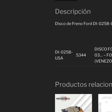
Descripción
Disco de Freno Ford DI-0258
DISCO F
DI-0258-
5344
03… – F
USA
(VENEZ
Productos relacio
¡OFER