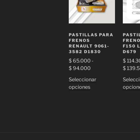
PASTILLAS PARA
PASTI
FRENOS
FRENO
RENAULT 9061-
F150 
3582 D1830
D679
$
65.000
-
$
114.3
Rango
$
94.000
$
139.
de
Seleccionar
Selecc
precios:
Este
opciones
opcion
desde
producto
$ 65.000
tiene
hasta
múltiples
$ 94.000
variantes.
Las
opciones
se