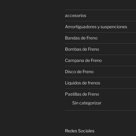
pueden
elegir
accesorios
en
Amortiguadores y suspenciones
la
página
Bandas de Freno
de
Bombas de Freno
producto
Campana de Freno
Disco de Freno
Liquidos de frenos
Pastillas de Freno
Sin categorizar
Redes Sociales