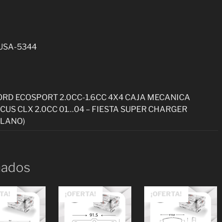
cantidad
-USA-5344
ORD ECOSPORT 2.0CC-1.6CC 4X4 CAJA MECANICA
OCUS CLX 2.0CC 01…04 – FIESTA SUPER CHARGER
OLANO)
nados
TA!
¡OFERTA!
¡OFERTA!