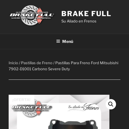
Saltar
al
BRAKE FULL
contenido
Su Aliado en Frenos
Menú
Inicio
/
Pastillas de Freno
/ Pastillas Para Freno Ford Mitsubishi
7902-D1001 Carbono Severe Duty
¡OFERTA!