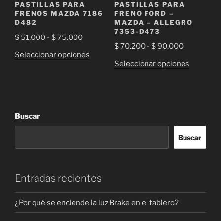
PASTILLAS PARA
PASTILLAS PARA
página
de
FRENOS MAZDA 7186
FRENO FORD –
de
D482
MAZDA – ALLEGRO
producto
7353-D473
producto
Rango
$
51.000
-
$
75.000
Rango
$
70.200
-
$
90.000
de
Este
Seleccionar opciones
de
precios:
Este
Seleccionar opciones
producto
precios:
desde
producto
tiene
desde
$ 51.000
tiene
múltiples
$ 70.200
hasta
múltiple
variantes.
hasta
$ 75.000
variantes
Las
Buscar
$ 90.000
Las
opciones
opciones
se
Buscar
se
pueden
pueden
elegir
elegir
en
Entradas recientes
en
la
la
página
¿Por qué se enciende la luz Brake en el tablero?
página
de
de
producto