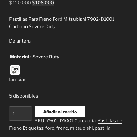
El
El
$
120.000
$
108.000
precio
precio
original
actual
Pastillas Para Freno Ford Mitsubishi 7902-D1001
era:
es:
Carbono Severe Duty
$ 120.000.
$ 108.000.
Delantera
Material
: Severe Duty
Limpiar
5 disponibles
Pastillas
Añadir al carrito
Para
SKU:
7902-D1001
Categoría:
Pastillas de
Freno
Freno
Etiquetas:
ford
,
freno
,
mitsubishi
,
pastilla
Ford