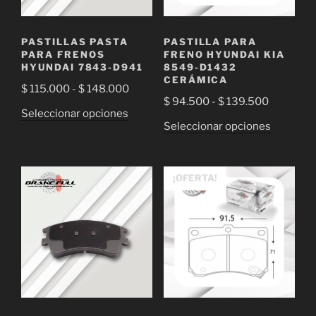
PASTILLAS PASTA
PASTILLA PARA
PARA FRENOS
FRENO HYUNDAI KIA
HYUNDAI 7843-D941
8549-D1432
CERÁMICA
Rango
$
115.000
-
$
148.000
Rango
$
94.500
-
$
139.500
de
Este
Seleccionar opciones
de
precios:
Este
Seleccionar opciones
producto
precios:
desde
producto
tiene
desde
$ 115.000
tiene
múltiples
$ 94.500
hasta
múltiple
¡OFERTA!
variantes.
hasta
$ 148.000
variantes
Las
$ 139.50
Las
opciones
opciones
se
se
pueden
pueden
elegir
elegir
en
en
la
la
página