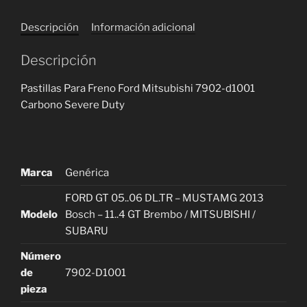
Mitsubishi
7902-
Descripción
Información adicional
D1001
Carbono
Descripción
Severe
Duty
Pastillas Para Freno Ford Mitsubishi 7902-d1001
cantidad
Carbono Severe Duty
Marca
Genérica
FORD GT 05..06 DL.TR – MUSTAMG 2013
Modelo
Bosch – 11..4 GT Brembo / MITSUBISHI /
SUBARU
Número
de
7902-D1001
pieza