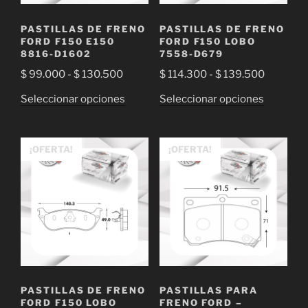
en
en
la
la
PASTILLAS DE FRENO
PASTILLAS DE FRENO
página
página
FORD F150 E150
FORD F150 LOBO
de
de
8816-D1602
7558-D679
producto
producto
Rango
Rango
$
99.000
-
$
130.500
$
114.300
-
$
139.500
de
de
Este
Este
Seleccionar opciones
Seleccionar opciones
precios:
precios:
producto
producto
desde
desde
tiene
tiene
$ 99.000
$ 114.30
múltiples
múltiple
¡OFERTA!
¡OFERTA!
hasta
hasta
variantes.
variantes
$ 130.500
$ 139.50
Las
Las
opciones
opciones
se
se
pueden
pueden
elegir
elegir
en
en
la
la
PASTILLAS DE FRENO
PASTILLAS PARA
página
página
FORD F150 LOBO
FRENO FORD –