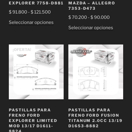
de
de
EXPLORER 7758-D881
MAZDA – ALLEGRO
7353-D473
producto
producto
Rango
$
91.800
-
$
121.500
Rango
$
70.200
-
$
90.000
de
Este
Seleccionar opciones
de
precios:
Este
Seleccionar opciones
producto
precios:
desde
producto
tiene
desde
$ 91.800
tiene
múltiples
$ 70.200
hasta
múltiple
¡OFERTA!
variantes.
hasta
$ 121.500
variantes
Las
$ 90.000
Las
opciones
opciones
se
se
pueden
pueden
elegir
elegir
en
en
la
la
página
PASTILLAS PARA
PASTILLAS PARA
página
de
FRENO FORD
FRENO FORD FUSION
de
EXPLORER LIMITED
TITANUM 2.0CC 13/19
producto
MOD 13/17 D1611-
D1653-8882
producto
8824