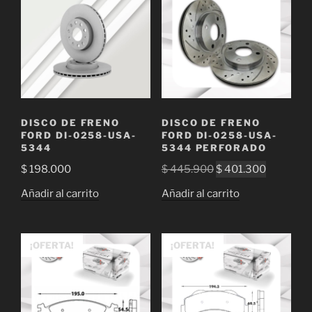
DISCO DE FRENO
DISCO DE FRENO
FORD DI-0258-USA-
FORD DI-0258-USA-
5344
5344 PERFORADO
El
El
$
198.000
$
445.900
$
401.300
precio
precio
Añadir al carrito
Añadir al carrito
original
actual
era:
es:
$ 445.900.
$ 401.30
¡OFERTA!
¡OFERTA!