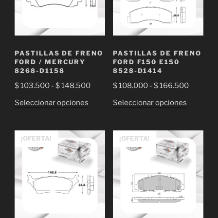
PASTILLAS DE FRENO
PASTILLAS DE FRENO
FORD / MERCURY
FORD F150 E150
8268-D1158
8528-D1414
Rango
Rango
$
103.500
-
$
148.500
$
108.000
-
$
166.500
de
de
Este
Este
Seleccionar opciones
Seleccionar opciones
precios:
precios:
producto
producto
desde
desde
tiene
tiene
$ 103.500
$ 108.0
múltiples
múltiple
¡OFERTA!
¡OFERTA!
hasta
hasta
variantes.
variantes
$ 148.500
$ 166.5
Las
Las
opciones
opciones
se
se
pueden
pueden
elegir
elegir