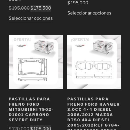
$
195.000
El
El
$
195.000
$
175.500
Este
Seleccionar opciones
precio
precio
Este
Seleccionar opciones
producto
original
actual
producto
tiene
era:
es:
tiene
múltiple
$ 195.000.
$ 175.500.
múltiples
¡OFERTA!
¡OFERTA!
variantes
variantes.
Las
Las
opciones
opciones
se
se
pueden
pueden
elegir
elegir
en
en
la
la
página
PASTILLAS PARA
PASTILLAS PARA
página
de
FRENO FORD
FRENO FORD RANGER
de
MITSUBISHI 7902-
3.0CC 4×4 DIESEL
producto
D1001 CARBONO
2006/2012 MAZDA
producto
SEVERE DUTY
BT50 4X4 DIESEL
2005/2012REF 8784-
El
El
$
120.000
$
108.000