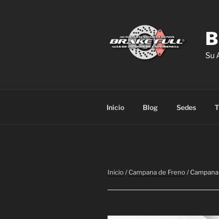
Saltar
al
contenido
B
Su 
Inicio
Blog
Sedes
T
Inicio
/
Campana de Freno
/ Campana 