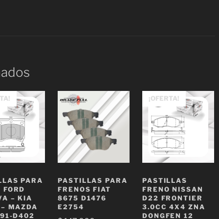
nados
TA!
¡OFERTA!
LLAS PARA
PASTILLAS PARA
PASTILLAS
 FORD
FRENOS FIAT
FRENO NISSAN
VA – KIA
8675 D1476
D22 FRONTIER
 – MAZDA
E2754
3.0CC 4X4 ZNA
291-D402
DONGFEN 12