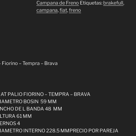
FIAT
Campana de Freno
Etiquetas:
brakefull
,
Palio
campana
,
fiat
,
freno
-
Fiorino
-
Tempra
-
Brava
cantidad
 Fiorino – Tempra – Brava
IAT PALIO FIORINO – TEMPRA – BRAVA
IAMETRO BOSIN 59 MM
NCHO DE L BANDA 48 MM
LTURA 61 MM
ERNOS 4
IAMETRO INTERNO 228.5 MMPRECIO POR PAREJA