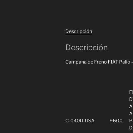
Descripción
Descripción
Campana de Freno FIAT Palio –
F
D
A
A
C-0400-USA
9600
P
D