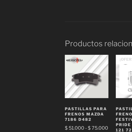
Productos relacio
¡OFER
PASTILLAS PARA
PASTI
FRENOS MAZDA
FRENO
7186 D482
FESTI
PRIDE
Rango
$
51.000
-
$
75.000
121 7