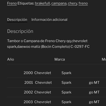
Freno
Etiquetas:
brakefull
,
campana
,
chery
,
freno
de
Freno
Chevrolet
Descripción
Información adicional
Spark
go,
Descripción
7-
24,
Tambor o Campana de Freno Chery qq,chevrolet
Life,
spark,daewoo matiz (Bocin Completo) C-0297-FC
Q-
Q,
Año
Marca
Mo
Daewoo
Matiz
cantidad
2000
Chevrolet
Spark
2001
Chevrolet
Spark
go MT
2002
Chevrolet
Spark
go MT
2003
Chevrolet
Spark
go MT