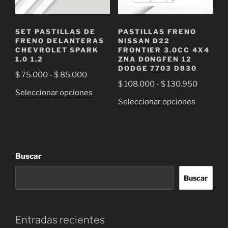
en
la
SET PASTILLAS DE
PASTILLAS FRENO
página
FRENO DELANTERAS
NISSAN D22
de
CHEVROLET SPARK
FRONTIER 3.0CC 4X4
1.0 1.2
ZNA DONGFEN 12
producto
DODGE 7703 D830
Rango
$
75.000
-
$
85.000
Rango
$
108.000
-
$
130.950
de
Este
Seleccionar opciones
de
precios:
Este
Seleccionar opciones
producto
precios:
desde
producto
tiene
desde
$ 75.000
tiene
múltiples
$ 108.0
hasta
múltiple
variantes.
hasta
$ 85.000
variantes
Las
Buscar
$ 130.9
Las
opciones
opciones
se
Buscar
se
pueden
pueden
elegir
elegir
en
Entradas recientes
en
la