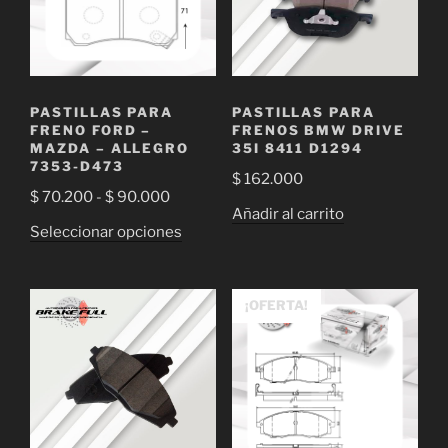
PASTILLAS PARA
PASTILLAS PARA
FRENO FORD –
FRENOS BMW DRIVE
MAZDA – ALLEGRO
35I 8411 D1294
7353-D473
$
162.000
Rango
$
70.200
-
$
90.000
Añadir al carrito
de
Este
Seleccionar opciones
precios:
producto
desde
tiene
$ 70.200
múltiples
¡OFERTA!
hasta
variantes.
$ 90.000
Las
opciones
se
pueden
elegir