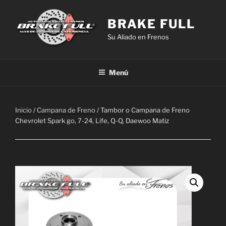
Saltar
al
BRAKE FULL
contenido
Su Aliado en Frenos
Menú
Inicio
/
Campana de Freno
/ Tambor o Campana de Freno
Chevrolet Spark go, 7-24, Life, Q-Q, Daewoo Matiz