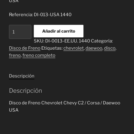
USA
Referencia: DI-013-USA 1440
Disco
Añadir al carrito
de
SKU:
DI-0013-EE.UU. 1440
Categoría:
Freno
Disco de Freno
Etiquetas:
chevrolet
,
daewoo
,
disco
,
Chevrolet
freno
,
freno completo
Chevy
C2
/
Descripción
Corsa
/
Descripción
Daewoo
USA
Disco de Freno Chevrolet Chevy C2 / Corsa / Daewoo
cantidad
USA