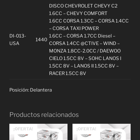
DISCO CHEVROLET CHEVY C2
1.6CC – CHEVY COMFORT
1.6CC CORSA 1.3CC – CORSA 1.4CC
– CORSA TAXI POWER
DI-013-
1.6CC – CORSA 1.7CC Diesel –
1440
USA
CORSA 1.4CC @CTIVE – WIND –
MONZA 1.8CC-2.0CC / DAEWOO
CIELO 1.5CC 8V – SOHC LANOS I
1.5CC 8V – LANOS II 1.5CC 8V –
RACER 1.5CC 8V
Posición: Delantera
Productos relacionados
¡OFERTA!
¡OFERTA!