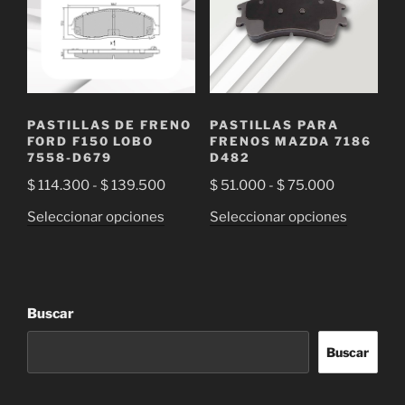
opciones
se
se
pueden
pueden
elegir
elegir
en
en
la
la
página
PASTILLAS DE FRENO
PASTILLAS PARA
página
de
FORD F150 LOBO
FRENOS MAZDA 7186
de
7558-D679
D482
producto
producto
Rango
Rango
$
114.300
-
$
139.500
$
51.000
-
$
75.000
de
de
Este
Este
Seleccionar opciones
Seleccionar opciones
precios:
precios:
producto
producto
desde
desde
tiene
tiene
$ 114.300
$ 51.000
múltiples
múltiple
hasta
hasta
variantes.
variantes
Buscar
$ 139.500
$ 75.000
Las
Las
opciones
opciones
Buscar
se
se
pueden
pueden