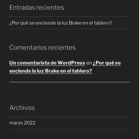
elegir
elegir
Entradas recientes
en
en
la
la
¿Por qué se enciende la luz Brake en el tablero?
página
página
de
de
producto
producto
Comentarios recientes
Un comentarista de WordPress
en
¿Por qué se
enciende la luz Brake en el tablero?
Archivos
marzo 2022