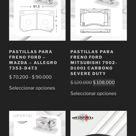
PASTILLAS PARA
PASTILLAS PARA
FRENO FORD –
FRENO FORD
MAZDA – ALLEGRO
MITSUBISHI 7902-
7353-D473
D1001 CARBONO
SEVERE DUTY
Rango
$
70.200
-
$
90.000
El
El
$
120.000
$
108.000
de
Este
Seleccionar opciones
precio
precio
precios:
Este
Seleccionar opciones
producto
original
actual
desde
producto
tiene
era:
es:
$ 70.200
tiene
múltiples
$ 120.000.
$ 108.000
hasta
múltiple
¡OFERTA!
variantes.
$ 90.000
variantes
Las
Las
opciones