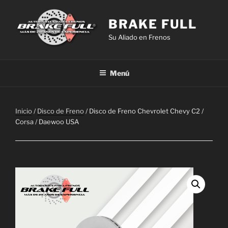
Saltar
al
BRAKE FULL
contenido
Su Aliado en Frenos
Menú
Inicio
/
Disco de Freno
/ Disco de Freno Chevrolet Chevy C2 /
Corsa / Daewoo USA