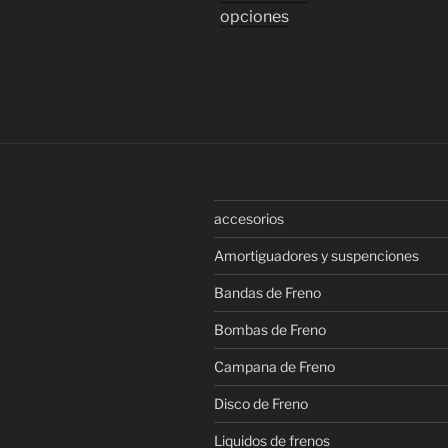
precios:
Este
opciones
desde
producto
$ 108.000
tiene
hasta
múltiples
$ 130.950
variantes.
Las
opciones
se
pueden
accesorios
elegir
en
Amortiguadores y suspenciones
la
Bandas de Freno
página
de
Bombas de Freno
producto
Campana de Freno
Disco de Freno
Liquidos de frenos