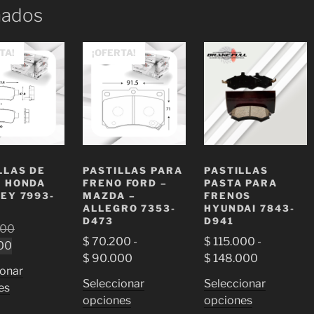
nados
TA!
¡OFERTA!
LLAS DE
PASTILLAS PARA
PASTILLAS
 HONDA
FRENO FORD –
PASTA PARA
EY 7993-
MAZDA –
FRENOS
ALLEGRO 7353-
HYUNDAI 7843-
D473
D941
El
000
$
70.200
-
$
115.000
-
El
precio
00
Rango
Rango
$
90.000
$
148.000
precio
original
ionar
de
de
actual
era:
Seleccionar
Seleccionar
Este
es
precios:
precios:
es:
$ 125.000.
Este
Este
opciones
opciones
producto
desde
desde
$ 112.500.