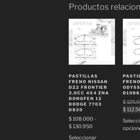
Productos relacio
¡OFERTA!
¡OFER
PASTILLAS
PASTI
FRENO NISSAN
FRENO
D22 FRONTIER
ODYSS
3.0CC 4X4 ZNA
D1088
DONGFEN 12
$
125.
DODGE 7703
$
112.5
D830
$
108.000
-
Selecc
Rango
$
130.950
opcion
de
Seleccionar