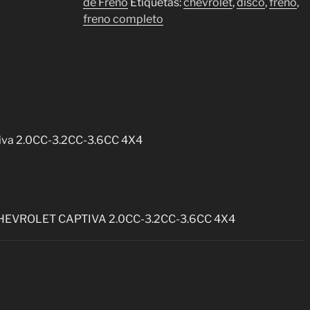
de Freno
Etiquetas:
chevrolet
,
disco
,
freno
,
Captiva
freno completo
2.0CC-
3.2CC-
3.6CC
4X4
cantidad
tiva 2.0CC-3.2CC-3.6CC 4X4
HEVROLET CAPTIVA 2.0CC-3.2CC-3.6CC 4X4