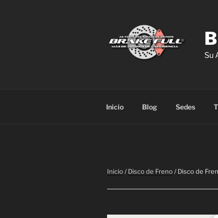
Saltar
al
contenido
B
Su 
Inicio
Blog
Sedes
T
Inicio
/
Disco de Freno
/ Disco de Fre