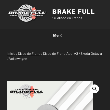
Saltar
al
BRAKE FULL
contenido
Su Aliado en Frenos
Menú
Inicio
/
Disco de Freno
/ Disco de Freno Audi A3 / Skoda Octavia
/ Volkswagen