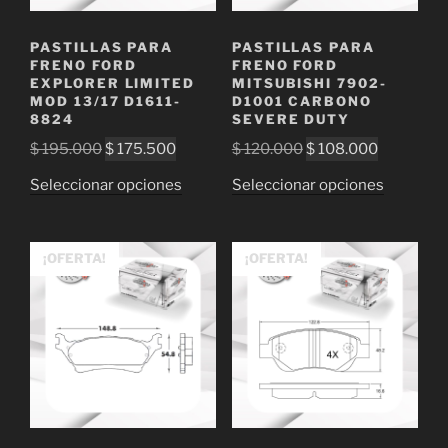
PASTILLAS PARA
PASTILLAS PARA
FRENO FORD
FRENO FORD
EXPLORER LIMITED
MITSUBISHI 7902-
MOD 13/17 D1611-
D1001 CARBONO
8824
SEVERE DUTY
El
El
El
El
$
195.000
$
175.500
$
120.000
$
108.000
precio
precio
precio
precio
Este
Este
Seleccionar opciones
Seleccionar opciones
original
actual
original
actual
producto
producto
era:
es:
era:
es:
tiene
tiene
$ 195.000.
$ 175.500.
$ 120.000.
$ 108.000
múltiples
múltiple
¡OFERTA!
¡OFERTA!
variantes.
variantes
Las
Las
opciones
opciones
se
se
pueden
pueden
elegir
elegir
en
en
la
la