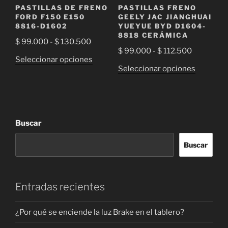
PASTILLAS DE FRENO
PASTILLAS FRENO
página
página
FORD F150 E150
GEELY JAC JIANGHUAI
de
de
8816-D1602
YUEYUE BYD D1604-
8818 CERÁMICA
producto
producto
Rango
$
99.000
-
$
130.500
Rango
$
99.000
-
$
112.500
de
Este
Seleccionar opciones
de
precios:
Este
Seleccionar opciones
producto
precios:
desde
producto
tiene
desde
$ 99.000
tiene
múltiples
$ 99.000
hasta
múltiple
variantes.
hasta
$ 130.500
variantes
Las
Buscar
$ 112.500
Las
opciones
opciones
se
Buscar
se
pueden
pueden
elegir
elegir
en
Entradas recientes
en
la
la
página
¿Por qué se enciende la luz Brake en el tablero?
página
de
de