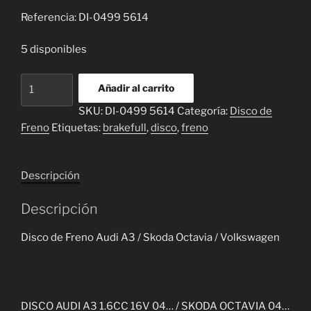
Referencia: DI-0499 5614
5 disponibles
Disco
Añadir al carrito
de
SKU:
DI-0499 5614
Categoría:
Disco de
Freno
Freno
Etiquetas:
brakefull
,
disco
,
freno
Audi
A3
/
Descripción
Skoda
Octavia
Descripción
/
Volkswagen
Disco de Freno Audi A3 / Skoda Octavia / Volkswagen
cantidad
DISCO AUDI A3 1.6CC 16V 04… / SKODA OCTAVIA 04…