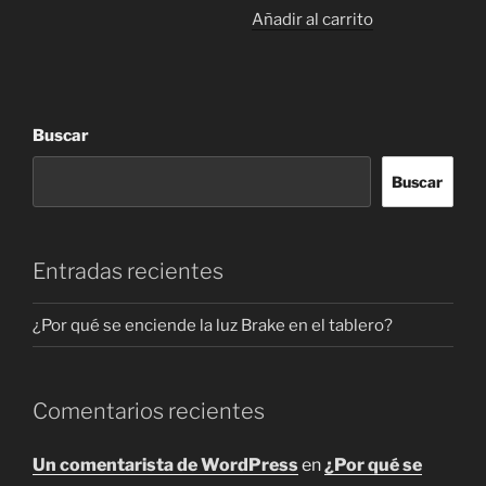
producto
precio
precio
desde
Añadir al carrito
tiene
original
actual
$ 91.800
múltiples
era:
es:
hasta
variantes.
$ 75.000.
$ 67.500.
$ 121.500
Las
Buscar
opciones
se
Buscar
pueden
elegir
en
la
Entradas recientes
página
de
¿Por qué se enciende la luz Brake en el tablero?
producto
Comentarios recientes
Un comentarista de WordPress
en
¿Por qué se