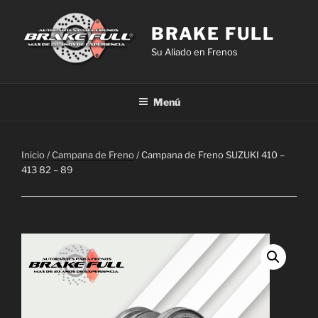
Saltar
al
BRAKE FULL
contenido
Su Aliado en Frenos
Menú
Inicio
/
Campana de Freno
/ Campana de Freno SUZUKI 410 –
413 82 – 89