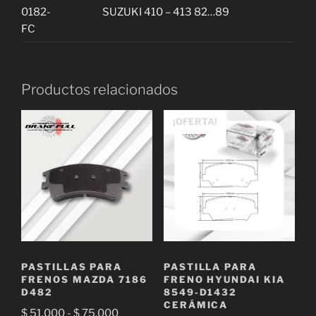
0182-
SUZUKI 410 – 413 82…89
FC
Productos relacionados
¡OFERTA!
PASTILLAS PARA
PASTILLA PARA
FRENOS MAZDA 7186
FRENO HYUNDAI KIA
D482
8549-D1432
CERÁMICA
Rango
$
51.000
-
$
75.000