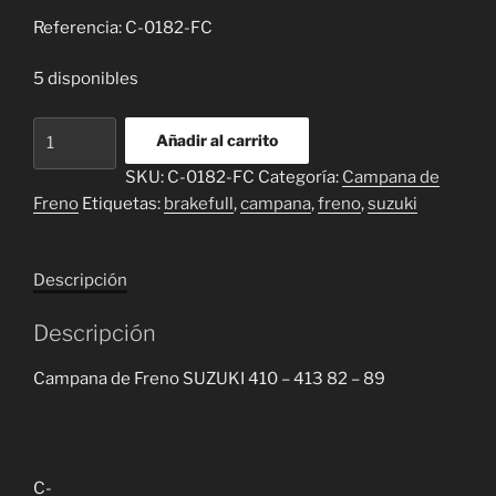
Referencia: C-0182-FC
5 disponibles
Campana
Añadir al carrito
de
SKU:
C-0182-FC
Categoría:
Campana de
Freno
Freno
Etiquetas:
brakefull
,
campana
,
freno
,
suzuki
SUZUKI
410
-
Descripción
413
82
Descripción
-
89
Campana de Freno SUZUKI 410 – 413 82 – 89
cantidad
C-