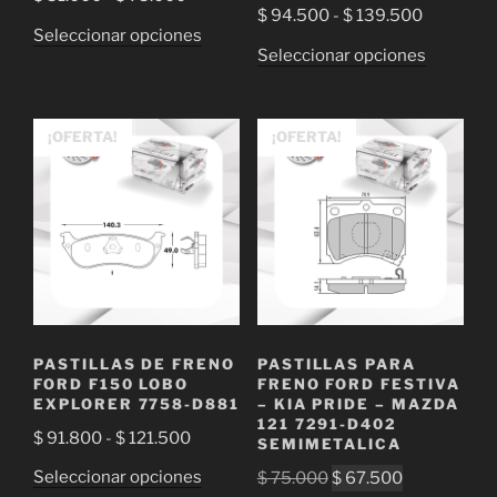
Rango
$
94.500
-
$
139.500
de
Este
Seleccionar opciones
de
precios:
Este
Seleccionar opciones
producto
precios:
desde
producto
tiene
desde
$ 51.000
tiene
múltiples
$ 94.500
hasta
múltiple
¡OFERTA!
¡OFERTA!
variantes.
hasta
$ 75.000
variantes
Las
$ 139.50
Las
opciones
opciones
se
se
pueden
pueden
elegir
elegir
en
en
la
la
página
PASTILLAS DE FRENO
PASTILLAS PARA
página
de
FORD F150 LOBO
FRENO FORD FESTIVA
de
EXPLORER 7758-D881
– KIA PRIDE – MAZDA
producto
121 7291-D402
producto
Rango
$
91.800
-
$
121.500
SEMIMETALICA
de
Este
El
El
Seleccionar opciones
$
75.000
$
67.500
precios: