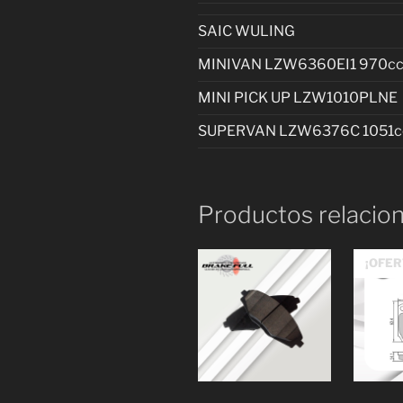
SAIC WULING
MINIVAN LZW6360EI1 970c
MINI PICK UP LZW1010PLNE
SUPERVAN LZW6376C 1051c
Productos relacio
¡OFER