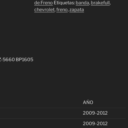
Chevrolet
de Freno
Etiquetas:
banda
,
brakefull
,
BZ-
chevrolet
,
freno
,
zapata
5660
BP1605
cantidad
BZ-5660 BP1605
AÑO
2009-2012
2009-2012