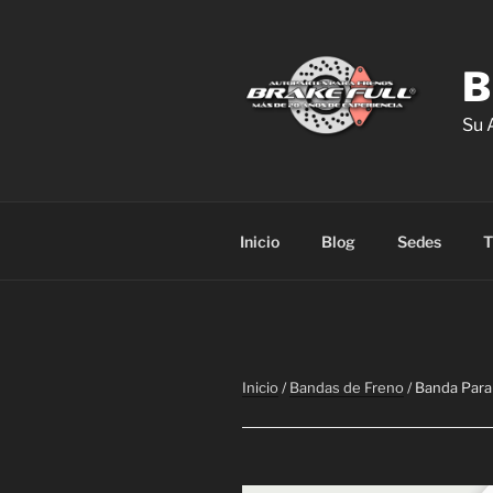
Saltar
al
contenido
B
Su 
Inicio
Blog
Sedes
T
Inicio
/
Bandas de Freno
/ Banda Par