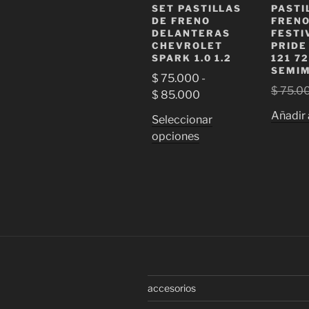
SET PASTILLAS
PASTI
DE FRENO
FRENO
DELANTERAS
FESTI
CHEVROLET
PRIDE
SPARK 1.0 1.2
121 7
SEMIM
$
75.000
-
$
75.0
Rango
$
85.000
de
Añadir 
Seleccionar
precios:
Este
opciones
desde
producto
$ 75.000
tiene
hasta
múltiples
$ 85.000
variantes.
Las
opciones
se
pueden
elegir
accesorios
en