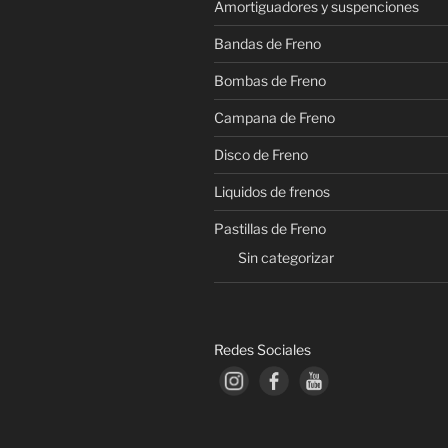
Amortiguadores y suspenciones
la
página
Bandas de Freno
de
Bombas de Freno
producto
Campana de Freno
Disco de Freno
Liquidos de frenos
Pastillas de Freno
Sin categorizar
Redes Sociales