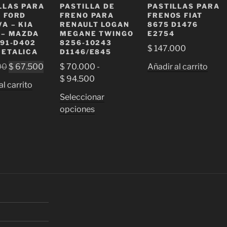
LLAS PARA
PASTILLA DE
PASTILLAS PARA
 FORD
FRENO PARA
FRENOS FIAT
VA – KIA
RENAULT LOGAN
8675 D1476
 – MAZDA
MEGANE TWINGO
E2754
291-D402
8256-10243
$
147.000
ETALICA
D1146/E845
El
El
00
$
67.500
$
70.000
-
Añadir al carrito
precio
precio
Rango
$
94.500
al carrito
original
actual
de
Seleccionar
era:
es:
precios:
Este
opciones
$ 75.000.
$ 67.500.
desde
producto
$ 70.000
tiene
hasta
múltiples
$ 94.500
variantes.
Las
opciones
se
pueden
elegir