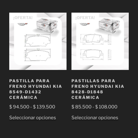
producto
desde
tiene
$ 75.000
múltiple
¡OFERTA!
¡OFERTA!
hasta
variantes
$ 85.000
Las
opciones
se
pueden
elegir
en
la
PASTILLA PARA
PASTILLAS PARA
página
FRENO HYUNDAI KIA
FRENO HYUNDAI KIA
de
8549-D1432
8428-D1848
CERÁMICA
CERÁMICA
producto
Rango
Rango
$
94.500
-
$
139.500
$
85.500
-
$
108.000
de
de
Este
Este
Seleccionar opciones
Seleccionar opciones
precios:
precios:
producto
producto
desde
desde
tiene
tiene
$ 94.500
$ 85.500