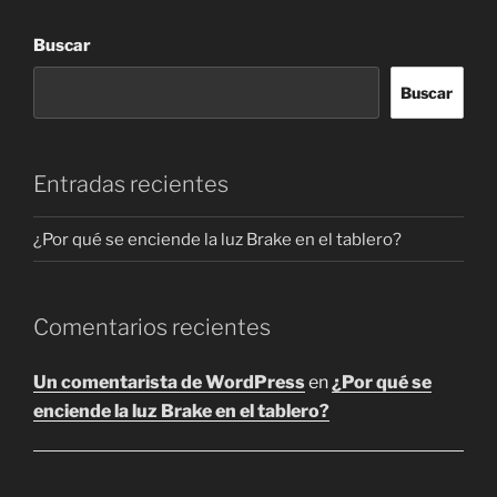
múltiples
múltiple
hasta
hasta
variantes.
variantes
Buscar
$ 139.500
$ 108.00
Las
Las
opciones
opciones
Buscar
se
se
pueden
pueden
elegir
elegir
Entradas recientes
en
en
la
la
¿Por qué se enciende la luz Brake en el tablero?
página
página
de
de
producto
producto
Comentarios recientes
Un comentarista de WordPress
en
¿Por qué se
enciende la luz Brake en el tablero?