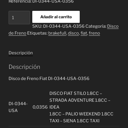
Referencia: DI-0344-USA-0356
Disco
Añadir al carrito
de
SKU:
DI-0344-USA-0356
Categoría:
Disco
Freno
de Freno
Etiquetas:
brakefull
,
disco
,
fiat
,
freno
Fiat
DI-
0344-
Descripción
USA-
0356
Descripción
cantidad
Disco de Freno Fiat DI-0344-USA-0356
DISCO FIAT STILO 1.8CC –
STRADA ADVENTURE 1.8CC –
DI-0344-
0,0356
IDEA
USA
1.8CC – PALIO WEEKEND 1.8CC
TAXI – SIENA 1.8CC TAXI