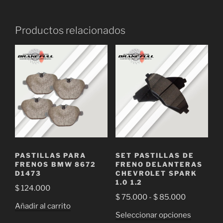
Productos relacionados
PASTILLAS PARA
SET PASTILLAS DE
FRENOS BMW 8672
FRENO DELANTERAS
D1473
CHEVROLET SPARK
1.0 1.2
$
124.000
Rango
$
75.000
-
$
85.000
Añadir al carrito
de
Este
Seleccionar opciones
precios: