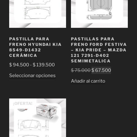
PASTILLA PARA
PASTILLAS PARA
FRENO HYUNDAI KIA
FRENO FORD FESTIVA
8549-D1432
– KIA PRIDE – MAZDA
CERÁMICA
121 7291-D402
SEMIMETALICA
Rango
$
94.500
-
$
139.500
El
El
$
75.000
$
67.500
de
Este
Seleccionar opciones
precio
precio
precios:
Añadir al carrito
producto
original
actual
desde
tiene
era:
es:
$ 94.500
múltiples
$ 75.000.
$ 67.500.
hasta
¡OFERTA!
variantes.
$ 139.500
Las
opciones
se
pueden