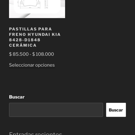
elegir
en
la
página
PASTILLAS PARA
de
FRENO HYUNDAI KIA
8428-D1848
producto
CERÁMICA
Rango
$
85.500
-
$
108.000
de
Este
Seleccionar opciones
precios:
producto
desde
tiene
$ 85.500
múltiples
hasta
variantes.
Buscar
$ 108.000
Las
opciones
Buscar
se
pueden
elegir
Entradas recientes