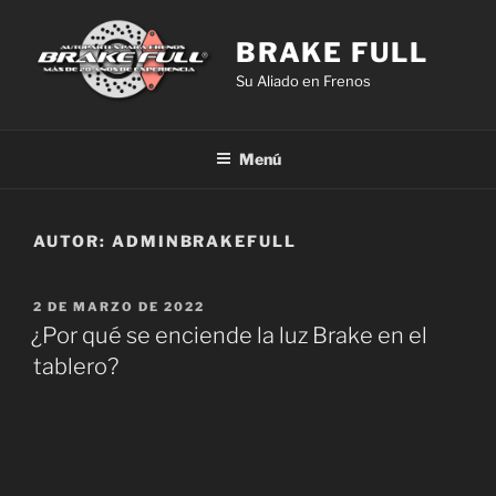
Saltar
al
BRAKE FULL
contenido
Su Aliado en Frenos
Menú
AUTOR:
ADMINBRAKEFULL
PUBLICADO
2 DE MARZO DE 2022
EL
¿Por qué se enciende la luz Brake en el
tablero?